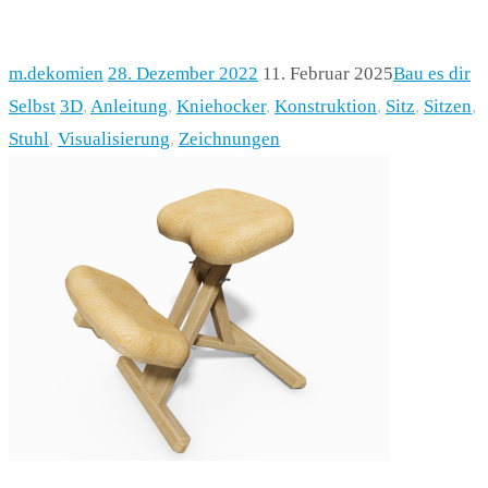
m.dekomien
28. Dezember 2022
11. Februar 2025
Bau es dir
Selbst
3D
,
Anleitung
,
Kniehocker
,
Konstruktion
,
Sitz
,
Sitzen
,
Stuhl
,
Visualisierung
,
Zeichnungen